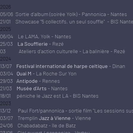
2026
05/06 Sortie d'album (soirée Yolk) - Pannonica
- Nantes
21/01 Showcase
"5 collectifs, un seul souffle" - BIS Nant
2025
06/04 Le LAMA, Yolk
- Nantes
25/03
La Soufflerie
- Rezé
03 Ateliers d'action culturelle - La balinière - Rezé
2024
13/07
Festival international de harpe celtique
- Dinan
03/04
Quai M
- La Roche Sur Yon
29/03
Antipode
- Rennes
21/03
Musée d'Arts
- Nantes
18/01 péniche le Jazz est LA - BIS Nantes
2023
13/12 Paul Fort/pannonica -
sortie film "
Les
sessions su
03/07
Tremplin
Jazz à Vienne
- Vienne
24/06 Chabadabatz - île de Batz
23/06
Ciel ouvert
/ pannonica - Vertou