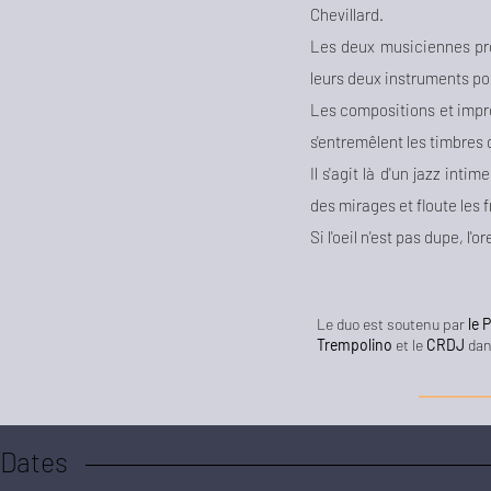
Chevillard.
Les deux musiciennes pro
leurs deux instruments po
Les compositions et impro
s'entremêlent les timbres
Il s'agit là d'un jazz inti
des mirages et floute les 
Si l'oeil n'est pas dupe, l'or
Le duo est soutenu par
le 
Trempolino
et le
CRDJ
dans
Dates