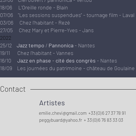
18/06 L'Oreille ronde - Blain
07/06 "Les sessions suspendues" - tournage film - Laval
03/06 Chez l'habitant - Rezé
27/05 Chez Mary et Pierre-Yves - Jans
2022
25/12
Jazz tempo
/
Pannonica
- Nantes
19/11 Chez l'habitant - Vannes
16/10
Jazz en phase
-
cité des congrès
- Nantes
18/09 Les journées du patrimoine - château de Goulaine
Contact
Artistes
emilie.chevi@gmail.com
+33 (O) 6 27 37 78 91
peggybuard@yahoo.fr
+ 33 (0) 6 76 83 33 03